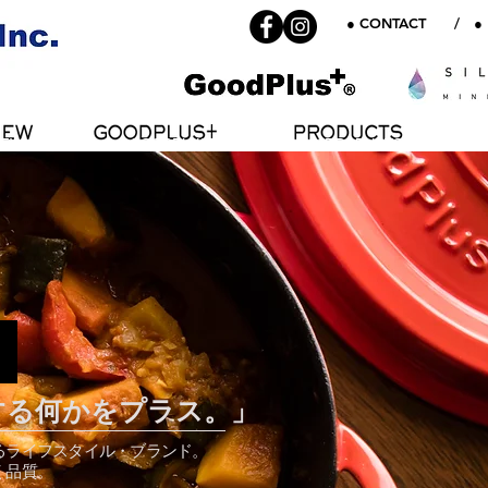
● CONTACT
/
●
NEW
GOODPLUS+
PRODUCTS
する何かをプラス。」
るライフスタイル・ブランド。
く品質。