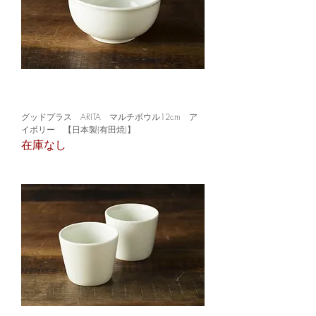
グッドプラス ARITA マルチボウル12cm ア
イボリー 【日本製(有田焼)】
在庫なし