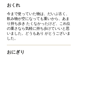
おくれ
今まで使っていた物は、だいぶ古く、
飲み物が空になっても重いから、あま
り持ち歩き たくなかったけど、これ位
の重さなら気軽に持ち歩けていいと思
いました。どうもあり がとうございま
した。
おにぎり
軽くて持ち運びやすいです。暑くな
り、水分補給が大事になってきたの
で、役立ってま す。
ひろ
軽くて、スリムな形なので子供がラン
ドセルに入れて持って行きます(;ﾟдﾟ)
パパ用だっ たのに…。もう一つ購入を
考えてます。