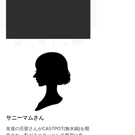
REVIEW
REVIEW
サニーマムさん
友達の旦那さんがCASTPOT(無水鍋)を開