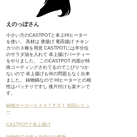
えのっぽさん
小さい方のCASTPOTと卓上HIヒーター
を使い、 具材は 唐揚げ 竜田揚げ チキン
カツの３種を用意 CASTPOTには半分位
のサラダ油を入れて 卓上揚げパーティー
をやりました。 このCASTPOT 内面が特
殊コーティングされてるのでこびりつか
ないので 卓上揚げも何の問題もなく出来
ました。 鋳物鍋なので HIヒーターとの相
性はバッチリですし 後片付けも楽チンで
す。
鋳物ホーローＣＡＳＴＰＯＴ 初回レビュ
ー
CASTPOTで卓上揚げ
鋳物鍋で大根と油揚げの煮物