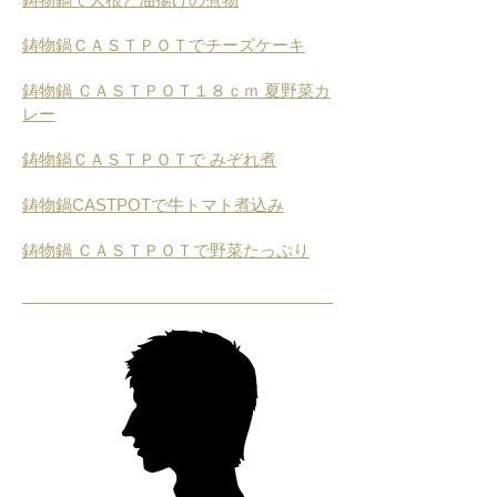
鋳物鍋ＣＡＳＴＰＯＴでチーズケーキ
鋳物鍋 ＣＡＳＴＰＯＴ１８ｃｍ 夏野菜カ
レー
鋳物鍋ＣＡＳＴＰＯＴで みぞれ煮
鋳物鍋CASTPOTで牛トマト煮込み
鋳物鍋 ＣＡＳＴＰＯＴで野菜たっぷり