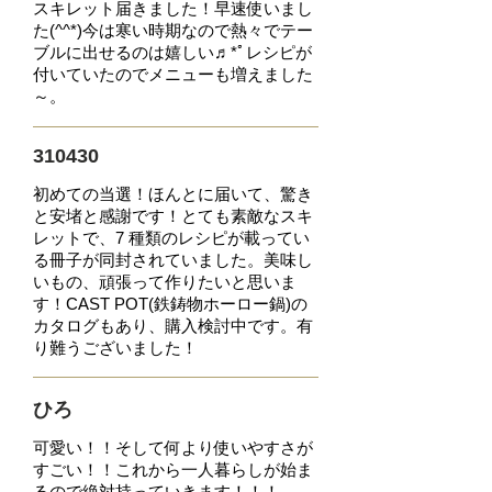
スキレット届きました！早速使いまし
た(^^*)
今は寒い時期なので熱々でテー
ブルに出せるのは嬉しい♬*ﾟレシピが
付いていたのでメニューも
増えました
～。
310430
初めての当選！
ほんとに届いて、驚き
と安堵と感謝です！
とても素敵なスキ
レットで、
7 種類のレシピが載ってい
る冊子が同封されていました。
美味し
いもの、頑張って作りたいと思いま
す！
CAST POT(鉄鋳物ホーロー鍋)の
カタログもあり、
購入検討中です。
有
り難うございました！
ひろ
可愛い！！そして何より
使いやすさが
すごい！！
これから一人暮らしが始ま
るので
絶対持っていきます！！！