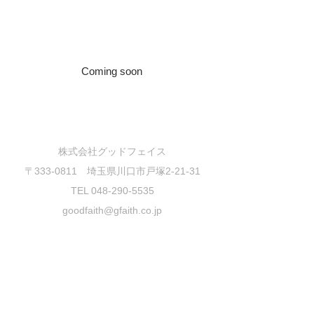
Coming soon
・会社概要
・プライバシーポリシー
・特定商取引に基づく表記
株式会社グッドフェイス
〒333-0811 埼玉県川口市戸塚2-21-31
TEL
048-290-5535
goodfaith@gfaith.co.jp
Copyright © 2016 Goodplus All Rights
Reserved.