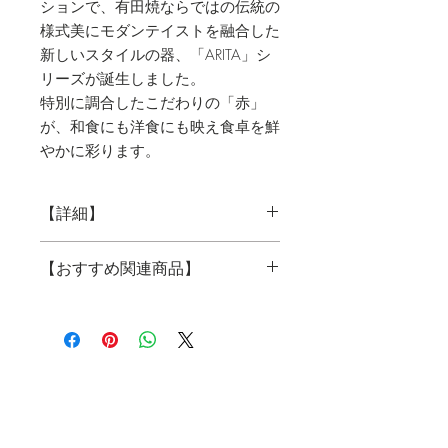
ションで、有田焼ならではの伝統の
様式美にモダンテイストを融合した
新しいスタイルの器、「ARITA」シ
リーズが誕生しました。
特別に調合したこだわりの「赤」
が、和食にも洋食にも映え食卓を鮮
やかに彩ります。
【詳細】
冷製スープや茶わん蒸し、お浸し
【おすすめ関連商品】
や和え物などちょっとした一品の
盛り付け、さらにプリンやアイス
クリームなどデザートやスイーツ
ARITA
にも、いろいろなシーンで自在に
活躍する優れもの。
マグカップ
レッド
青磁
ア
・会社概要
イボリー
・プライバシーポリシー
約7.8×7.8×高さ6.8㎝
・特定商取引に基づく表記
フリーカップ 2個セット
レッ
ド
青磁
アイボリー