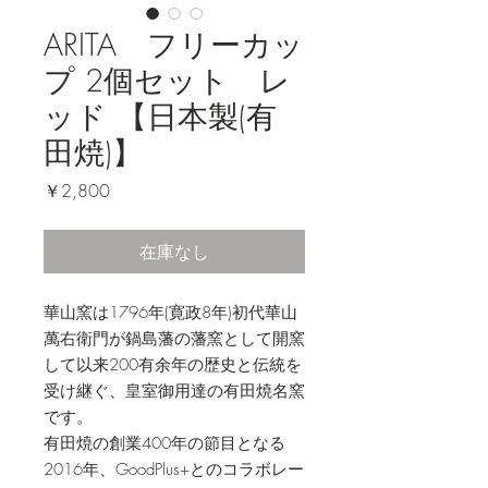
ARITA フリーカッ
プ 2個セット レ
ッド 【日本製(有
田焼)】
価
￥2,800
格
在庫なし
華山窯は1796年(寛政8年)初代華山
萬右衛門が鍋島藩の藩窯として開窯
して以来200有余年の歴史と伝統を
受け継ぐ、皇室御用達の有田焼名窯
です。
有田焼の創業400年の節目となる
2016年、GoodPlus+とのコラボレー