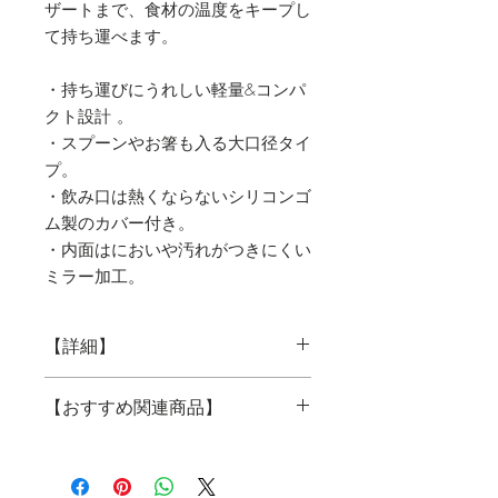
ザートまで、食材の温度をキープし
て持ち運べます。
・持ち運びにうれしい軽量&コンパ
クト設計 。
・スプーンやお箸も入る大口径タイ
プ。
・飲み口は熱くならないシリコンゴ
ム製のカバー付き。
・内面はにおいや汚れがつきにくい
ミラー加工。
【詳細】
真空断熱ステンレスフードポット(エ
【おすすめ関連商品】
アゼロ)360mlレッド
●サイズ:80×80×110㎜
●重量:約225g
エアゼロ 一覧
●実容量：約360ml