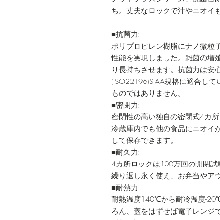
ち。丈夫なロックで汁やニオイ
■抗菌力:
ポリプロピレン樹脂にナノ微粒
性能を実現しました。雑菌の増
り長持ちさせます。抗菌力は安
(ISO22196)SIAA規格に適
ものではありません。
■密閉力:
密閉性の高い独自の密閉式4カ
冷蔵庫内でも他の食品にニオイ
して保存できます。
■耐久力:
4カ所ロックは100万回の開閉
繰り返し永く使え、お弁当やア
■耐熱力:
耐熱温度140℃から耐冷温度-2
ろん、蓋をはずせば電子レンジ