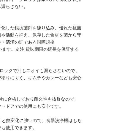
も漏らさない。
キープロック レ
丸小+角大深セット
子化した銀抗菌剤を練り込み、優れた抗菌
殖や活動を抑え、保存した食材を菌から守
角小+角中セット 
心・清潔の証である国際規格
合しています。※注)賞味期限の延長を保証する
角小4個セット レ
角大すのこ付 レッ
所ロックで汁もニオイも漏らさないので、
角特大深すのこ付 
が移りにくく、キムチやカレーなども安心
抗菌密閉ランチボッ
試験に合格しており耐久性も抜群なので、
ウトドアでの使用にも安心です。
0℃と熱変化に強いので、食器洗浄機はもち
でも使用できます。