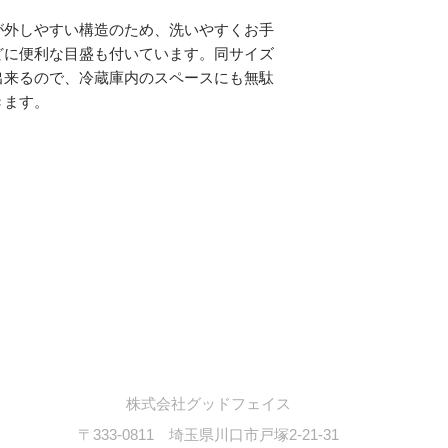
が外しやすい構造のため、洗いやすくお手
どに便利な目盛も付いています。同サイズ
出来るので、冷蔵庫内のスペースにも無駄
きます。
【kitchen】
/
フライパン
/
キッチンナイフ
/
マグ＆タンブラー
/
社概要
プライバシーポリシー
特定商取引法に基づく表記
株式会社グッドフェイス
〒333-0811 埼玉県川口市戸塚2-21-31