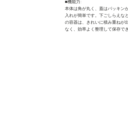
■機能力:
本体は角が丸く、蓋はパッキン
入れが簡単です。下ごしらえな
の容器は、きれいに積み重ねが
なく、効率よく整理して保存で
鍋
会