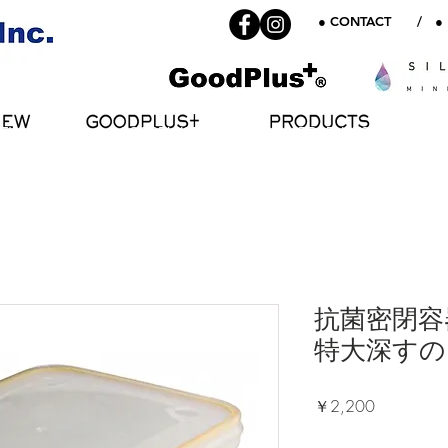
● CONTACT
/
●
NEW
GOODPLUS+
PRODUCTS
抗菌密閉容
特大深すの
価
￥2,200
格