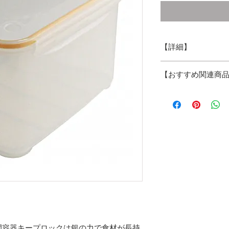
【詳細】
サイズ:252×180
【おすすめ関連商
容量:約4.7L
JANコード:45490
キープロック 一
【詳しくはこちら
10個セット
角小4個セット
丸小+角大深セット
角小+角中セット
角大すのこ付
閉容器キープロックは銀の力で食材が長持
特大深すのこ付