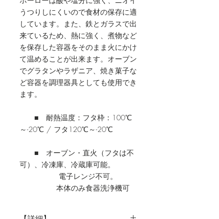
ホーローは酸や塩分に強く、ニオイ
うつりしにくいので食材の保存に適
しています。また、鉄とガラスで出
来ているため、熱に強く、煮物など
を保存した容器をそのまま火にかけ
て温めることが出来ます。オーブン
でグラタンやラザニア、焼き菓子な
ど容器を調理器具としても使用でき
ます。
■ 耐熱温度：フタ枠：
100
℃
～
-20
℃
/
フタ
120
℃～
-20
℃
■ オーブン・直火（フタは不
可）、冷凍庫、冷蔵庫可能。
電子レンジ不可。
本体のみ食器洗浄機可
【詳細】