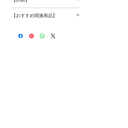
ミッフィー ホーローキッチンウェア
【おすすめ関連商品】
〈エマイル〉シリーズ
ホーロー保存容器<エマイル>角浅Ｍ
Ｌセット ミッフィー
【エマイル】シリーズ一覧
●希望小売価格：
4,600
円（本体価
格）
ホーローミルクパン 15cm
・会社概要
●品番：
EM-FSS2ML-MI
・プライバシーポリシー
●
JAN
：
4549092002562
ホーローケトル 2.5L
・特定商取引に基づく表記
●製品サイズ :Mサイ
ズ/W19.0×D14.0×H4.5㎝
ホーロー保存容器 角浅MLセット
Lサイ
株式会社グッドフェイス
ズ/W23.5×D17.0×H5.5㎝
ホーロー保存容器 角深MLセット
〒333-0811 埼玉県川口市戸塚2-21-31
●容量：Mサイズ/0.9L
TEL
048-290-5535
Lサイズ/1.6L
ホーローランチボックス
●材質：ほうろう用鋼板、ポリプロピ
goodfaith@gfaith.co.jp
レン、 エラストマー
ホーロー多機能鍋24㎝ レッド
●原産国：タイ
Copyright © 2016 Goodplus All Rights
Reserved.
【エマイル】 ミッフィー シリーズ
一覧