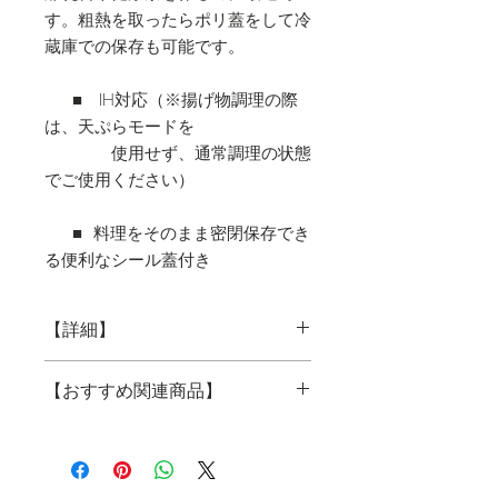
す。粗熱を取ったらポリ蓋をして冷
蔵庫での保存も可能です。
■
IH
対応（※揚げ物調理の際
は、天ぷらモードを
使用せず、通常調理の状態
でご使用ください）
■ 料理をそのまま密閉保存でき
る便利なシール蓋付き
【詳細】
ミッフィー ホーローキッチンウェア
【おすすめ関連商品】
〈エマイル〉シリーズ
ホーロー両手鍋
<
エマイル
> 15
ｃｍ
ミッフィー
【エマイル】シリーズ一覧
●希望小売価格：
3,700
円（本体価
格）
ホーローミルクパン 15cm