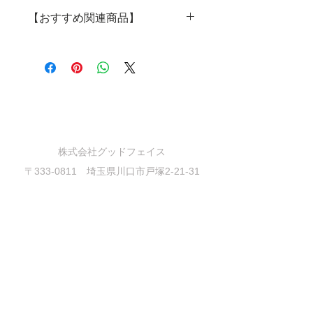
硬度に優れたビーチ(ブナ)材を使用
【おすすめ関連商品】
してします。
木製ボウル 24cm
MOKU
MOKU ボウル24cm
・会社概要
・プライバシーポリシー
MOKUボウル15cm 2Pセット
・特定商取引に基づく表記
MOKUトング
株式会社グッドフェイス
MOKUサービングボードＳ
〒333-0811 埼玉県川口市戸塚2-21-31
TEL
048-290-5535
弁当箱(わっぱ)
goodfaith@gfaith.co.jp
Copyright © 2016 Goodplus All Rights
Reserved.