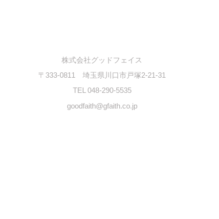
社概要
プライバシーポリシー
特定商取引法に基づく表記
株式会社グッドフェイス
〒333-0811 埼玉県川口市戸塚2-21-31
TEL 048-290-5535
goodfaith@gfaith.co.jp
Copyright © 2016 Goodplus All Rights Reserved.