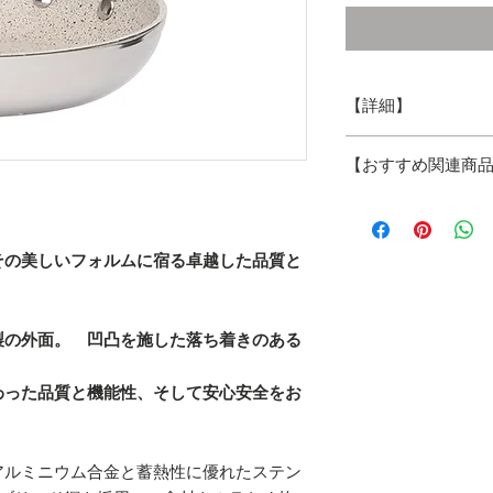
【詳細】
●品番：
LF-FP16
【おすすめ関連商
●サイズ
W315×D16
●材質：ステンレス
ラフォルジュ一覧
その美しいフォルムに宿る卓越した品質と
フライパン
16㎝
ディープパン
18㎝
製の外面。 凹凸を施した落ち着きのある
グリルパン
15㎝
わった品質と機能性、そして安心安全をお
ソースパン
14㎝
アルミニウム合金と蓄熱性に優れたステン