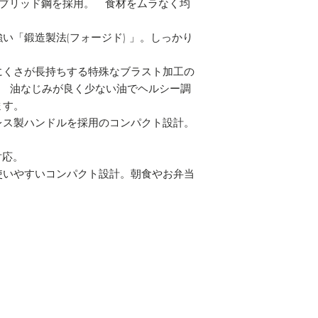
イブリッド鋼を採用。 食材をムラなく均
い「鍛造製法(フォージド) 」。しっかり
にくさが長持ちする特殊なブラスト加工の
。 油なじみが良く少ない油でヘルシー調
ます。
レス製ハンドルを採用のコンパクト設計。
対応。
使いやすいコンパクト設計。朝食やお弁当
【kitchen】
/
フライパン
/
キッチンナイフ
/
マグ＆タンブラー
/