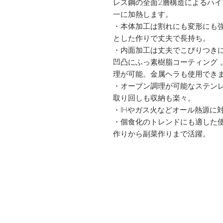
レス鋼の全面2層構造によるハ
一に加熱します。
・本体加工は割れにも変形にも強
とした作りで丈夫で長持ち。
・内面加工は丈夫でこびりつき
凹凸にふっ素樹脂コーティング 
理が可能。金属ヘラも使用でき
・オーブン調理が可能なステン
取り回しも収納も楽々。
・IHやガス火などオール熱源に
・個食化のトレンドにも適した
作りから副菜作りまで活躍。
鍋